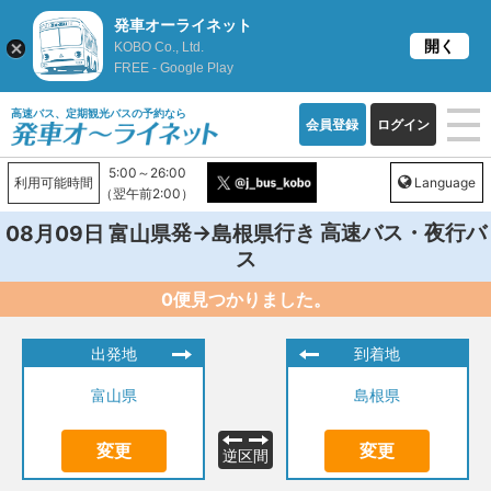
発車オーライネット
開く
KOBO Co., Ltd.
FREE - Google Play
高速バス、定期観光バスの予約なら
会員登録
ログイン
5:00～26:00
利用可能時間
Language
（翌午前2:00）
発→
行き 高速バス・夜行バ
08月09日
富山県
島根県
ス
0便見つかりました。
出発地
到着地
富山県
島根県
変更
変更
逆区間