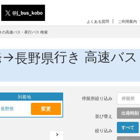
よくある質問
ご利用案内
きの高速バス・夜行バス 検索
発→
行き 高速バス
長野県
到着地
停留所絞り込み
変更
長野県
出発時刻
並び替え
すべて
絞り込み