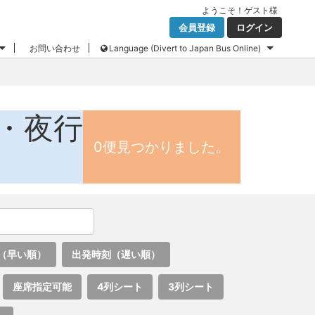
ようこそ！
ゲスト
様
会員登録
ログイン
お問い合わせ
Language (Divert to Japan Bus Online)
・夜行
0便見つかりました。
（早い順）
出発時刻（遅い順）
座席指定可能
4列シート
3列シート