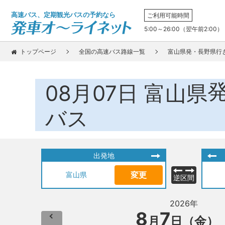
高速バス、定期観光バスの予約なら
ご利用可能時間
5:00～26:00（翌午前2:00）
トップページ
全国の高速バス路線一覧
富山県発・長野県行
08月07日
富山県
バス
出発地
変更
富山県
逆区間
2026年
8
7
月
日（金）