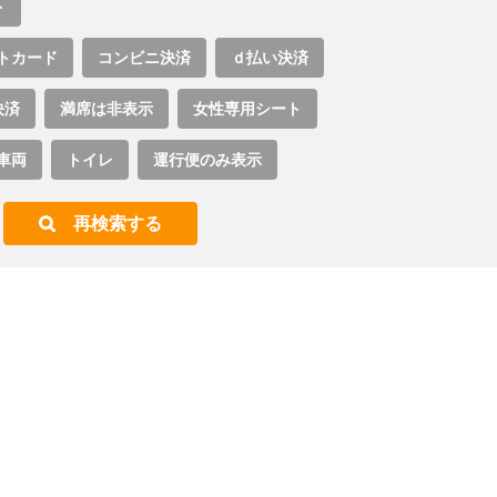
ト
トカード
コンビニ決済
ｄ払い決済
決済
満席は非表示
女性専用シート
車両
トイレ
運行便のみ表示
再検索する
。