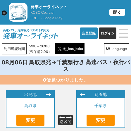
発車オーライネット
開く
KOBO Co., Ltd.
FREE - Google Play
高速バス、定期観光バスの予約なら
会員登録
ログイン
5:00～26:00
利用可能時間
Language
（翌午前2:00）
発→
行き 高速バス・夜行バ
08月06日
鳥取県
千葉県
ス
0便見つかりました。
出発地
到着地
鳥取県
千葉県
変更
変更
逆区間