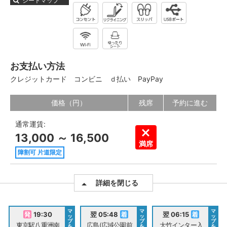
シートマップ
お支払い方法
クレジットカード
コンビニ
ｄ払い
PayPay
価格（円）
残席
予約に進む
通常運賃:
13,000 ～ 16,500
満席
障割可 片道限定
詳細を閉じる
マ
マ
マ
19:30
翌 05:48
翌 06:15
ッ
ッ
ッ
プ
プ
プ
東京駅八重洲南
広島(広域公園前
大竹インター入
を
を
を