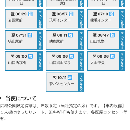
見
見
見
口
駅)
口
る
る
る
マ
マ
マ
翌 06:29
翌 06:57
翌 07:10
ッ
ッ
ッ
プ
プ
プ
岩国駅前
玖珂インター
熊毛インター
を
を
を
見
見
見
る
る
る
マ
マ
マ
翌 07:31
翌 08:11
翌 08:47
ッ
ッ
ッ
プ
プ
プ
徳山駅前
防府駅前
山口宮野
を
を
を
見
見
見
る
る
る
マ
マ
マ
翌 09:00
翌 09:06
翌 09:36
ッ
ッ
ッ
プ
プ
プ
山口西京橋
山口湯田温泉
大田中央
を
を
を
見
見
見
る
る
る
マ
翌 10:11
ッ
プ
萩バスセンター
を
見
る
当便について
広域公園限定得割は、席数限定（当社指定の席）です。【車内設備】
１人掛けゆったりシート、無料Wi-Fiも使えます。各座席コンセント等
有。