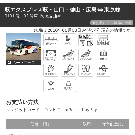
萩エクスプレス萩・山口・徳山・広島⇔東京線
0101 便 02 号車
防長交通㈱
★お気に入り路線に登録
残席は 2026年08月08日04時57分 現在の情報です。
シートマップ
お支払い方法
クレジットカード
コンビニ
ｄ払い
PayPay
価格（円）
残席
予約に進む