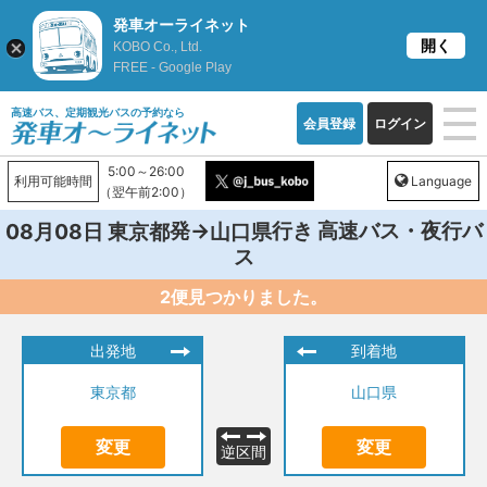
発車オーライネット
開く
KOBO Co., Ltd.
FREE - Google Play
高速バス、定期観光バスの予約なら
会員登録
ログイン
5:00～26:00
利用可能時間
Language
（翌午前2:00）
発→
行き 高速バス・夜行バ
08月08日
東京都
山口県
ス
2便見つかりました。
出発地
到着地
東京都
山口県
変更
変更
逆区間