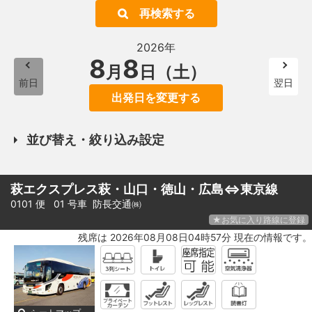
再検索する
2026年
8
8
月
日（土）
前日
翌日
出発日を変更する
並び替え・絞り込み設定
萩エクスプレス萩・山口・徳山・広島⇔東京線
0101 便 01 号車
防長交通㈱
★お気に入り路線に登録
残席は 2026年08月08日04時57分 現在の情報です。