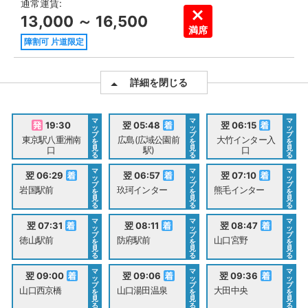
通常運賃:
13,000 ～ 16,500
満席
障割可 片道限定
詳細を閉じる
マ
マ
マ
19:30
翌 05:48
翌 06:15
ッ
ッ
ッ
プ
プ
プ
東京駅八重洲南
広島(広域公園前
大竹インター入
を
を
を
見
見
見
口
駅)
口
る
る
る
マ
マ
マ
翌 06:29
翌 06:57
翌 07:10
ッ
ッ
ッ
プ
プ
プ
岩国駅前
玖珂インター
熊毛インター
を
を
を
見
見
見
る
る
る
マ
マ
マ
翌 07:31
翌 08:11
翌 08:47
ッ
ッ
ッ
プ
プ
プ
徳山駅前
防府駅前
山口宮野
を
を
を
見
見
見
る
る
る
マ
マ
マ
翌 09:00
翌 09:06
翌 09:36
ッ
ッ
ッ
プ
プ
プ
山口西京橋
山口湯田温泉
大田中央
を
を
を
見
見
見
る
る
る