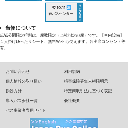
マ
翌 10:11
ッ
プ
萩バスセンター
を
見
る
当便について
広域公園限定得割は、席数限定（当社指定の席）です。【車内設備】
１人掛けゆったりシート、無料Wi-Fiも使えます。各座席コンセント等
有。
お問い合わせ
利用規約
個人情報の取り扱い
損害保険募集人権限明示
勧誘方針
特定商取引法に基づく表記
導入バス会社一覧
会社概要
バス事業者専用サイト