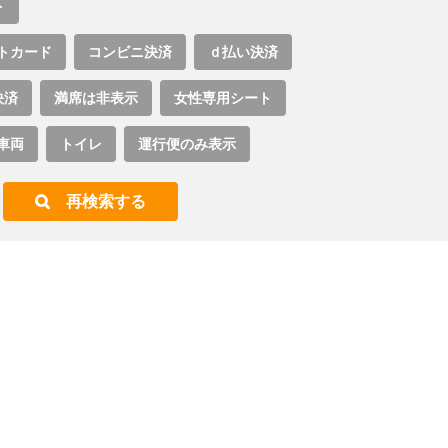
ト
トカード
コンビニ決済
ｄ払い決済
決済
満席は非表示
女性専用シート
車両
トイレ
運行便のみ表示
再検索する
。