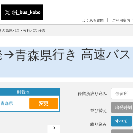
よくある質問
ご利用案内
きの高速バス・夜行バス 検索
発→
行き 高速バ
青森県
到着地
停留所絞り込み
変更
青森県
出発時刻
並び替え
すべて
絞り込み