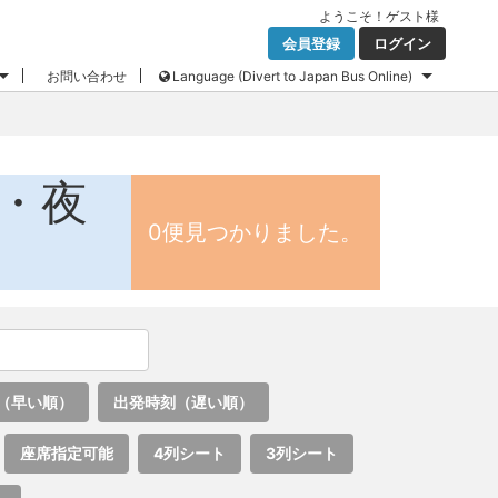
ようこそ！
ゲスト
様
会員登録
ログイン
お問い合わせ
Language (Divert to Japan Bus Online)
ス・夜
0便見つかりました。
（早い順）
出発時刻（遅い順）
座席指定可能
4列シート
3列シート