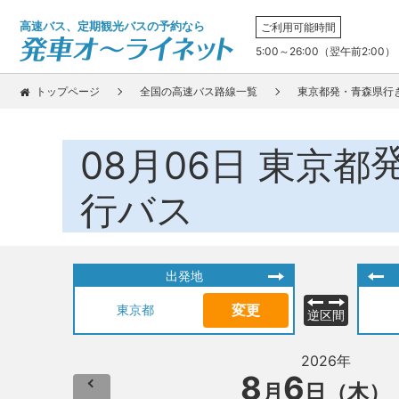
高速バス、定期観光バスの予約なら
ご利用可能時間
5:00～26:00（翌午前2:00）
トップページ
全国の高速バス路線一覧
東京都発・青森県行
08月06日
東京都
行バス
出発地
変更
東京都
逆区間
2026年
8
6
月
日（木）