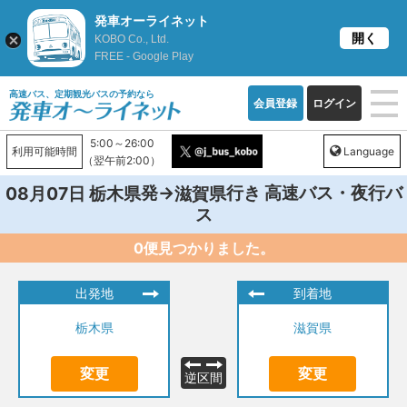
発車オーライネット
開く
KOBO Co., Ltd.
FREE - Google Play
高速バス、定期観光バスの予約なら
会員登録
ログイン
5:00～26:00
利用可能時間
Language
（翌午前2:00）
発→
行き 高速バス・夜行バ
08月07日
栃木県
滋賀県
ス
0便見つかりました。
出発地
到着地
栃木県
滋賀県
変更
変更
逆区間