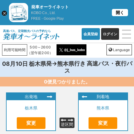
発車オーライネット
開く
KOBO Co., Ltd.
FREE - Google Play
高速バス、定期観光バスの予約なら
会員登録
ログイン
5:00～26:00
利用可能時間
Language
（翌午前2:00）
発→
行き 高速バス・夜行バ
08月10日
栃木県
熊本県
ス
0便見つかりました。
出発地
到着地
栃木県
熊本県
変更
変更
逆区間