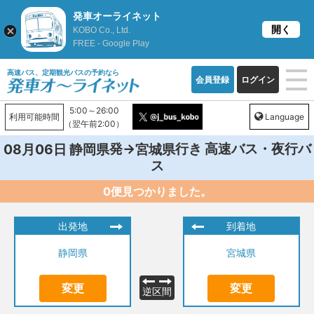
発車オーライネット
開く
KOBO Co., Ltd.
FREE - Google Play
高速バス、定期観光バスの予約なら
会員登録
ログイン
5:00～26:00
利用可能時間
Language
（翌午前2:00）
発→
行き 高速バス・夜行バ
08月06日
静岡県
宮城県
ス
0便見つかりました。
出発地
到着地
静岡県
宮城県
変更
変更
逆区間