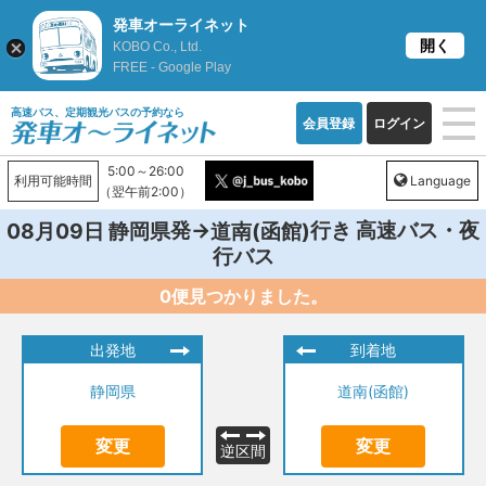
発車オーライネット
開く
KOBO Co., Ltd.
FREE - Google Play
高速バス、定期観光バスの予約なら
会員登録
ログイン
5:00～26:00
利用可能時間
Language
（翌午前2:00）
発→
行き 高速バス・夜
08月09日
静岡県
道南(函館)
行バス
0便見つかりました。
出発地
到着地
静岡県
道南(函館)
変更
変更
逆区間