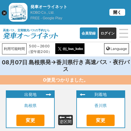
発車オーライネット
開く
KOBO Co., Ltd.
FREE - Google Play
高速バス、定期観光バスの予約なら
会員登録
ログイン
5:00～26:00
利用可能時間
Language
（翌午前2:00）
発→
行き 高速バス・夜行バ
08月07日
島根県
香川県
ス
0便見つかりました。
出発地
到着地
島根県
香川県
変更
変更
逆区間