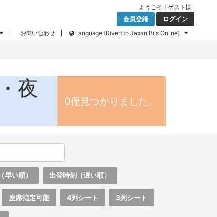
ようこそ！
ゲスト
様
会員登録
ログイン
お問い合わせ
Language (Divert to Japan Bus Online)
ス・夜
0便見つかりました。
（早い順）
出発時刻（遅い順）
座席指定可能
4列シート
3列シート