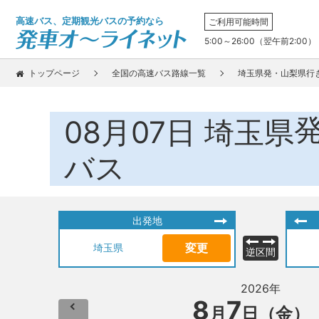
高速バス、定期観光バスの予約なら
ご利用可能時間
5:00～26:00（翌午前2:00）
トップページ
全国の高速バス路線一覧
埼玉県発・山梨県行
08月07日
埼玉県
バス
出発地
変更
埼玉県
逆区間
2026年
8
7
月
日（金）