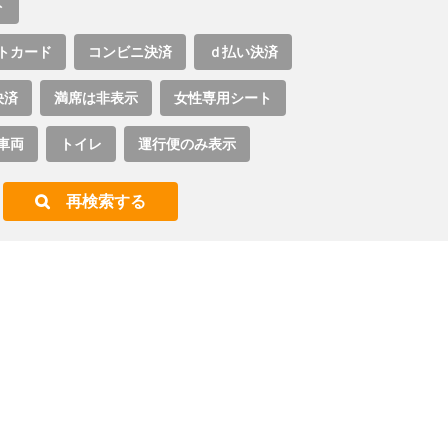
ト
トカード
コンビニ決済
ｄ払い決済
決済
満席は非表示
女性専用シート
車両
トイレ
運行便のみ表示
再検索する
。