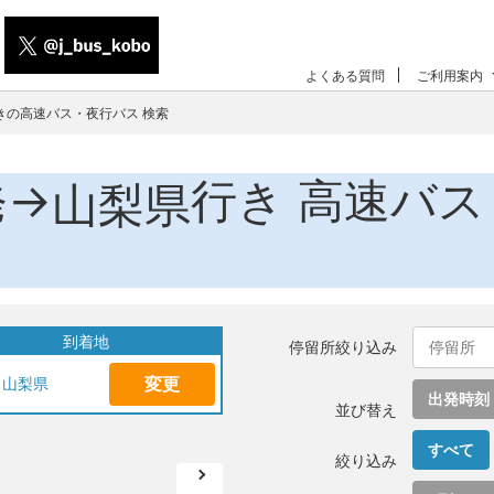
よくある質問
ご利用案内
きの高速バス・夜行バス 検索
発→
行き 高速バス
山梨県
到着地
停留所絞り込み
変更
山梨県
出発時刻
並び替え
すべて
絞り込み