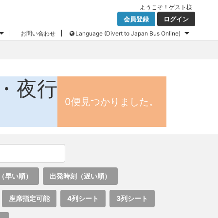
ようこそ！
ゲスト
様
会員登録
ログイン
お問い合わせ
Language (Divert to Japan Bus Online)
・夜行
0便見つかりました。
（早い順）
出発時刻（遅い順）
座席指定可能
4列シート
3列シート