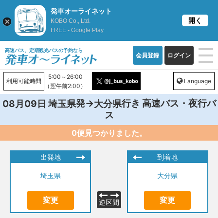
発車オーライネット
開く
KOBO Co., Ltd.
FREE - Google Play
高速バス、定期観光バスの予約なら
会員登録
ログイン
5:00～26:00
利用可能時間
Language
（翌午前2:00）
発→
行き 高速バス・夜行バ
08月09日
埼玉県
大分県
ス
0便見つかりました。
出発地
到着地
埼玉県
大分県
変更
変更
逆区間