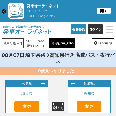
発車オーライネット
開く
KOBO Co., Ltd.
FREE - Google Play
高速バス、定期観光バスの予約なら
会員登録
ログイン
5:00～26:00
利用可能時間
Language
（翌午前2:00）
発→
行き 高速バス・夜行バ
08月07日
埼玉県
高知県
ス
0便見つかりました。
出発地
到着地
埼玉県
高知県
変更
変更
逆区間