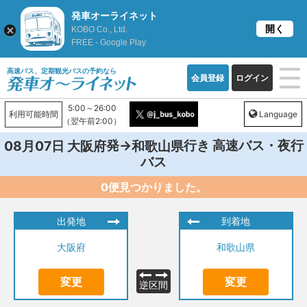
発車オーライネット
開く
KOBO Co., Ltd.
FREE - Google Play
高速バス、定期観光バスの予約なら
会員登録
ログイン
5:00～26:00
利用可能時間
Language
（翌午前2:00）
発→
行き 高速バス・夜行
08月07日
大阪府
和歌山県
バス
0便見つかりました。
出発地
到着地
大阪府
和歌山県
変更
変更
逆区間