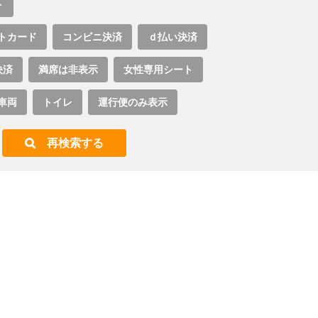
ト
トカード
コンビニ決済
ｄ払い決済
決済
満席は非表示
女性専用シート
車両
トイレ
運行便のみ表示
再検索する
。