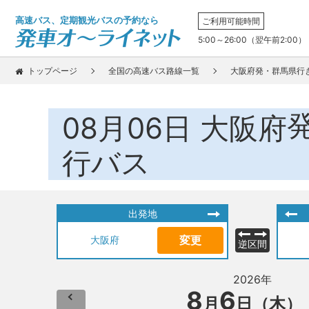
高速バス、定期観光バスの予約なら
ご利用可能時間
5:00～26:00（翌午前2:00）
トップページ
全国の高速バス路線一覧
大阪府発・群馬県行
08月06日
大阪府
行バス
出発地
変更
大阪府
逆区間
2026年
8
6
月
日（木）