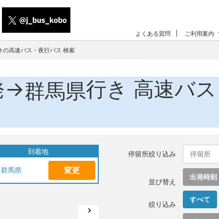
よくある質問
ご利用案内
きの高速バス・夜行バス 検索
発→
行き 高速バ
群馬県
到着地
停留所絞り込み
変更
群馬県
出発時刻
並び替え
すべて
絞り込み