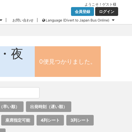
ようこそ！
ゲスト
様
会員登録
ログイン
お問い合わせ
Language (Divert to Japan Bus Online)
ス・夜
0便見つかりました。
（早い順）
出発時刻（遅い順）
座席指定可能
4列シート
3列シート