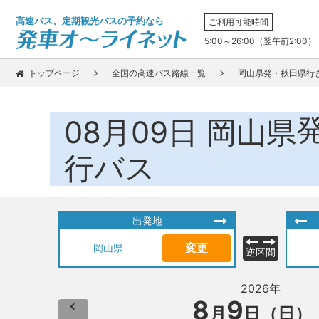
高速バス、定期観光バスの予約なら
ご利用可能時間
5:00～26:00（翌午前2:00）
トップページ
全国の高速バス路線一覧
岡山県発・秋田県行
08月09日
岡山県
行バス
出発地
変更
岡山県
逆区間
2026年
8
9
月
日（日）