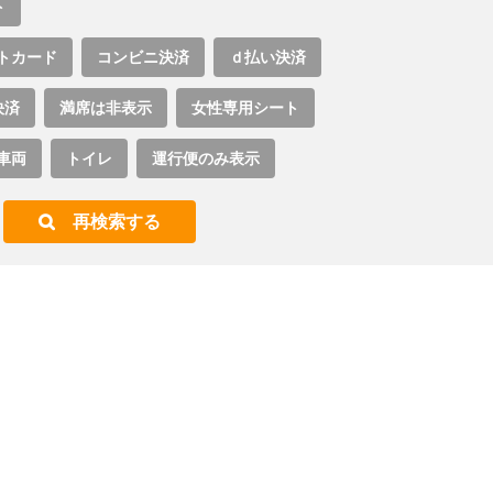
ト
トカード
コンビニ決済
ｄ払い決済
決済
満席は非表示
女性専用シート
車両
トイレ
運行便のみ表示
再検索する
。