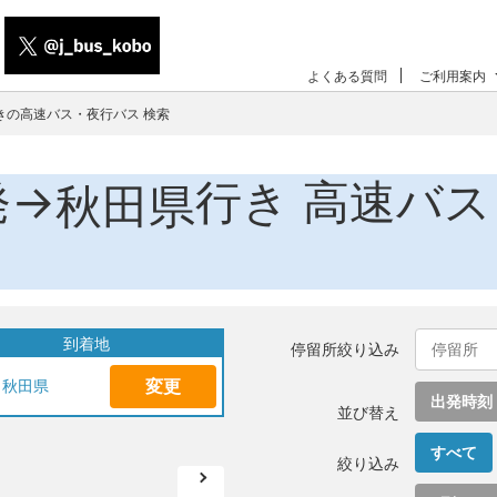
よくある質問
ご利用案内
きの高速バス・夜行バス 検索
発→
行き 高速バ
秋田県
到着地
停留所絞り込み
変更
秋田県
出発時刻
並び替え
すべて
絞り込み