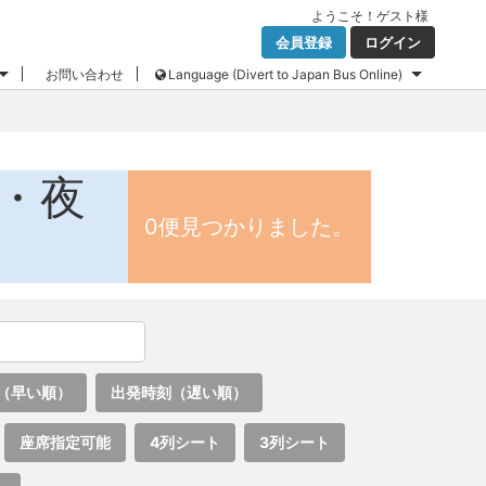
ようこそ！
ゲスト
様
会員登録
ログイン
お問い合わせ
Language (Divert to Japan Bus Online)
ス・夜
0便見つかりました。
（早い順）
出発時刻（遅い順）
座席指定可能
4列シート
3列シート