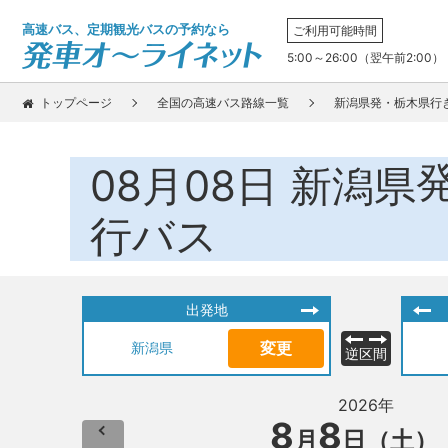
高速バス、定期観光バスの予約なら
ご利用可能時間
5:00～26:00（翌午前2:00）
トップページ
全国の高速バス路線一覧
新潟県発・栃木県行
08月08日
新潟県
行バス
出発地
変更
新潟県
逆区間
2026年
8
8
月
日（土）