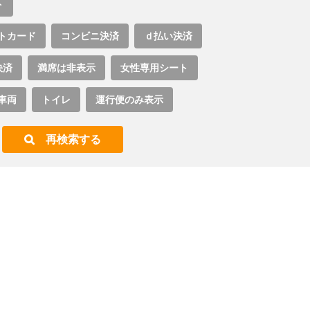
ト
トカード
コンビニ決済
ｄ払い決済
決済
満席は非表示
女性専用シート
車両
トイレ
運行便のみ表示
再検索する
。