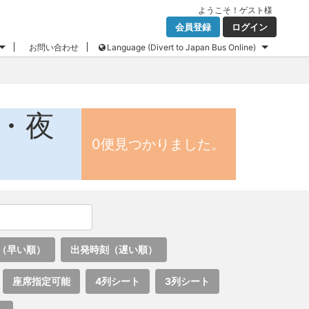
ようこそ！
ゲスト
様
会員登録
ログイン
お問い合わせ
Language (Divert to Japan Bus Online)
ス・夜
0便見つかりました。
（早い順）
出発時刻（遅い順）
座席指定可能
4列シート
3列シート