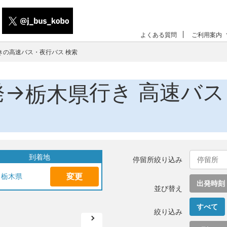
よくある質問
ご利用案内
きの高速バス・夜行バス 検索
発→
行き 高速バ
栃木県
到着地
停留所絞り込み
変更
栃木県
出発時刻
並び替え
すべて
絞り込み