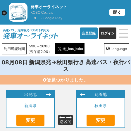
発車オーライネット
開く
KOBO Co., Ltd.
FREE - Google Play
高速バス、定期観光バスの予約なら
会員登録
ログイン
5:00～26:00
利用可能時間
Language
（翌午前2:00）
発→
行き 高速バス・夜行バ
08月08日
新潟県
秋田県
ス
0便見つかりました。
出発地
到着地
新潟県
秋田県
変更
変更
逆区間