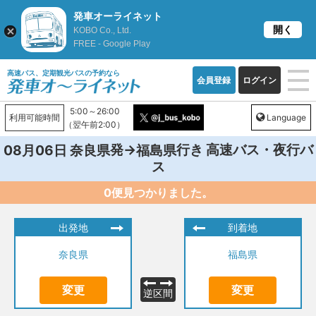
発車オーライネット
開く
KOBO Co., Ltd.
FREE - Google Play
高速バス、定期観光バスの予約なら
会員登録
ログイン
5:00～26:00
利用可能時間
Language
（翌午前2:00）
発→
行き 高速バス・夜行バ
08月06日
奈良県
福島県
ス
0便見つかりました。
出発地
到着地
奈良県
福島県
変更
変更
逆区間