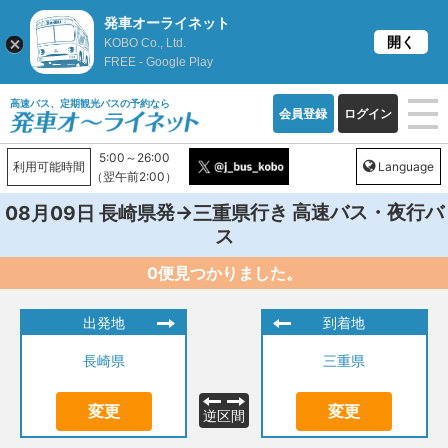
発車オーライネット
開く
KOBO Co., Ltd.
FREE - Google Play
高速バス、定期観光バスの予約なら
会員登録
ログイン
5:00～26:00
利用可能時間
Language
（翌午前2:00）
発→
行き 高速バス・夜行バ
08月09日
長崎県
三重県
ス
0便見つかりました。
出発地
到着地
長崎県
三重県
変更
変更
逆区間