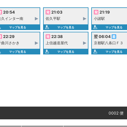
20:54
21:03
21:19
佐久インター南
佐久平駅
小諸駅
マップを見る
マップを見る
マップを見る
22:29
22:38
翌 06:04
千曲川さかき
上信越道屋代
京都駅八条口Ｆ３
マップを見る
マップを見る
マップを見る
0002 便