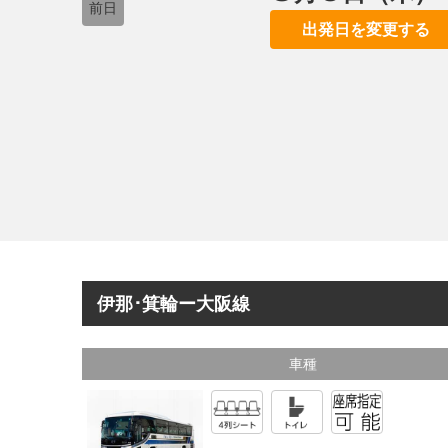
前日
出発日を変更する
伊那･箕輪ー大阪線
車種