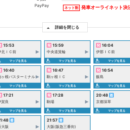
PayPay
発車オーライネット決
ネット割
詳細を閉じる
15:53
15:59
16:04
伊北ＩＣ前
中央道箕輪
伊那ＩＣ前
マップを見る
マップを見る
マップを見る
16:40
16:47
16:54
駒ヶ根バスターミナル
駒ヶ根ＩＣ
飯島
マップを見る
マップを見る
マップを見る
17:21
17:28
20:48
伊賀良
駒場
京都深草
マップを見る
マップを見る
マップを見る
1:48
21:57
新大阪
大阪(阪急三番街)