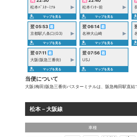
22:30
22:40
松本ﾊﾞｽﾀｰﾐﾅﾙ
松本ｲﾝﾀｰ前
マップを見る
マップを見る
翌 05:53
翌 06:14
翌
京都駅八条口(G3)
名神大山崎
マップを見る
マップを見る
翌 07:11
翌 07:56
大阪(阪急三番街)
USJ
マップを見る
マップを見る
当便について
大阪(梅田)阪急三番街バスターミナルは、阪急梅田駅直結
松本－大阪線
車種