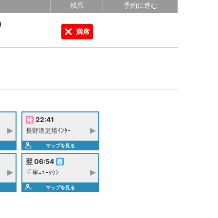
残席
予約に進む
0
満席
22:41
長野道更埴ｲﾝﾀｰ
マップを見る
翌 06:54
千里ﾆｭｰﾀｳﾝ
マップを見る