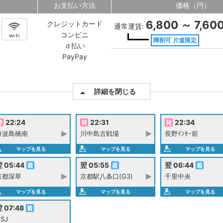
お支払い方法
価格（円）
6,800 ～ 7,60
クレジットカード
通常運賃:
コンビニ
障割可 片道限定
ｄ払い
PayPay
詳細を閉じる
22:24
22:31
22:34
丹波島橋南
川中島古戦場
長野ｲﾝﾀｰ前
マップを見る
マップを見る
マップを見る
 05:44
翌 05:55
翌 06:44
京都深草
京都駅八条口(G3)
千里中央
マップを見る
マップを見る
マップを見る
 07:48
SJ