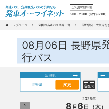
高速バス、定期観光バスの予約なら
ご利用可能時間
5:00～26:00（翌午前2:00）
トップページ
全国の高速バス路線一覧
長野県発・大阪府行
08月06日
長野県
行バス
出発地
変更
長野県
逆区間
2026年
8
6
月
日（木）