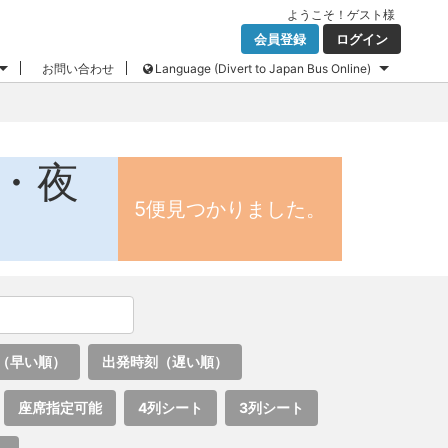
ようこそ！
ゲスト
様
会員登録
ログイン
お問い合わせ
Language (Divert to Japan Bus Online)
ス・夜
5便見つかりました。
（早い順）
出発時刻（遅い順）
座席指定可能
4列シート
3列シート