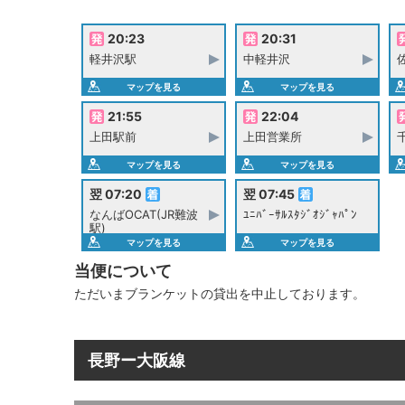
20:23
20:31
軽井沢駅
中軽井沢
マップを見る
マップを見る
21:55
22:04
上田駅前
上田営業所
マップを見る
マップを見る
翌 07:20
翌 07:45
なんばOCAT(JR難波
ﾕﾆﾊﾞｰｻﾙｽﾀｼﾞｵｼﾞｬﾊﾟﾝ
駅)
マップを見る
マップを見る
当便について
ただいまブランケットの貸出を中止しております。
長野ー大阪線