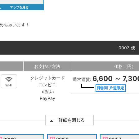
マップを見る
めちゃいます！
0003 便
お支払い方法
価格（円）
6,600 ～ 7,30
クレジットカード
通常運賃:
コンビニ
障割可 片道限定
ｄ払い
PayPay
詳細を閉じる