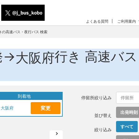
よくある質問
ご利用案内
きの高速バス・夜行バス 検索
発→
行き 高速バ
大阪府
到着地
停留所絞り込み
変更
大阪府
出発時刻
並び替え
すべて
絞り込み