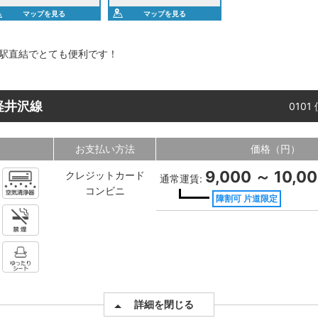
マップを見る
マップを見る
駅直結でとても便利です！
軽井沢線
0101
お支払い方法
価格（円）
9,000 ～ 10,0
クレジットカード
通常運賃:
コンビニ
障割可 片道限定
詳細を閉じる