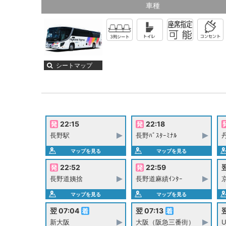
車種
シートマップ
22:15
22:18
長野駅
長野ﾊﾞｽﾀｰﾐﾅﾙ
マップを見る
マップを見る
22:52
22:59
翌
長野道姨捨
長野道麻績ｲﾝﾀｰ
マップを見る
マップを見る
翌 07:04
翌 07:13
翌
新大阪
大阪（阪急三番街）
U