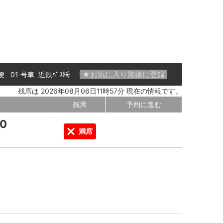
★お気に入り路線に登録
 便 01 号車
近鉄ﾊﾞｽ㈱
残席は 2026年08月06日11時57分 現在の情報です。
残席
予約に進む
00
満席