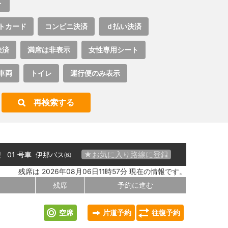
ト
トカード
コンビニ決済
ｄ払い決済
決済
満席は非表示
女性専用シート
車両
トイレ
運行便のみ表示
再検索する
★お気に入り路線に登録
便 01 号車
伊那バス㈱
残席は 2026年08月06日11時57分 現在の情報です。
残席
予約に進む
空席
片道予約
往復予約