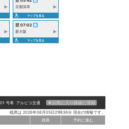
翌 05:42
京都深草
マップを見る
翌 07:02
新大阪
マップを見る
★お気に入り路線に登録
 01 号車
アルピコ交通
残席は 2026年08月05日21時36分 現在の情報です。
残席
予約に進む