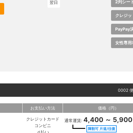
2列シー
翌日
クレジッ
PayPay
女性専用
0002 
お支払い方法
価格（円）
4,400 ～ 5,900
クレジットカード
通常運賃:
コンビニ
障割可 片道/往復
ｄ払い