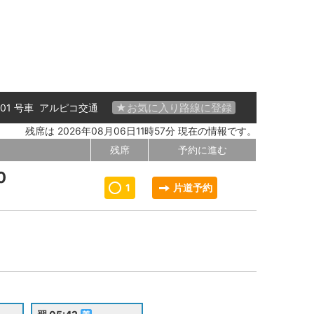
★お気に入り路線に登録
 01 号車
アルピコ交通
残席は 2026年08月06日11時57分 現在の情報です。
残席
予約に進む
0
1
片道予約