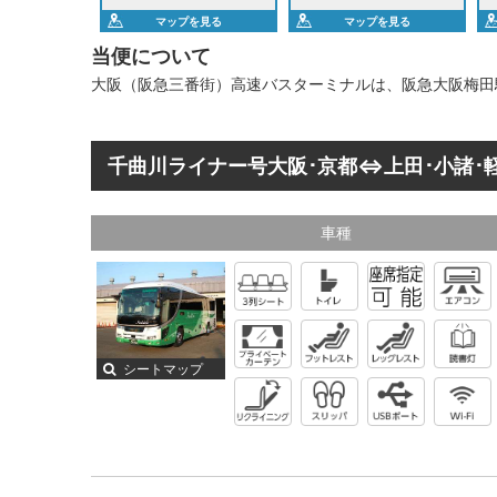
マップを見る
マップを見る
当便について
大阪（阪急三番街）高速バスターミナルは、阪急大阪梅田
千曲川ライナー号大阪･京都⇔上田･小諸･
車種
シートマップ