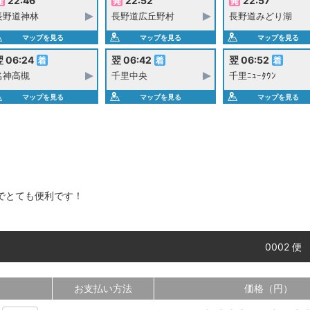
22:46
22:52
22:57
長野道神林
長野道広丘野村
長野道みどり湖
マップを見る
マップを見る
マップを見る
 06:24
翌 06:42
翌 06:52
名神高槻
千里中央
千里ﾆｭｰﾀｳﾝ
マップを見る
マップを見る
マップを見る
でとても便利です！
0002 便
お支払い方法
価格（円）