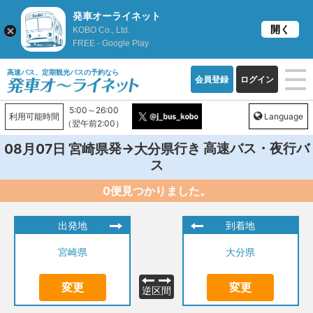
発車オーライネット
開く
KOBO Co., Ltd.
FREE - Google Play
高速バス、定期観光バスの予約なら
会員登録
ログイン
5:00～26:00
利用可能時間
Language
（翌午前2:00）
発→
行き 高速バス・夜行バ
08月07日
宮崎県
大分県
ス
0便見つかりました。
出発地
到着地
宮崎県
大分県
変更
変更
逆区間