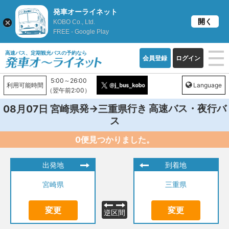
発車オーライネット
開く
KOBO Co., Ltd.
FREE - Google Play
高速バス、定期観光バスの予約なら
会員登録
ログイン
5:00～26:00
利用可能時間
Language
（翌午前2:00）
発→
行き 高速バス・夜行バ
08月07日
宮崎県
三重県
ス
0便見つかりました。
出発地
到着地
宮崎県
三重県
変更
変更
逆区間