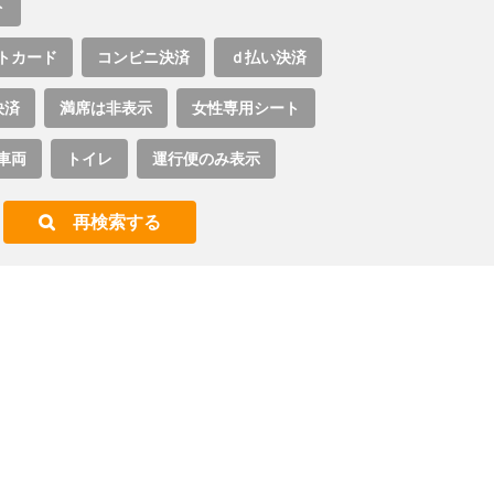
ト
トカード
コンビニ決済
ｄ払い決済
決済
満席は非表示
女性専用シート
車両
トイレ
運行便のみ表示
再検索する
。