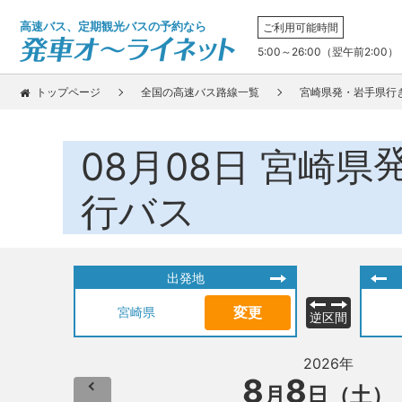
高速バス、定期観光バスの予約なら
ご利用可能時間
5:00～26:00（翌午前2:00）
トップページ
全国の高速バス路線一覧
宮崎県発・岩手県行
08月08日
宮崎県
行バス
出発地
変更
宮崎県
逆区間
2026年
8
8
月
日（土）