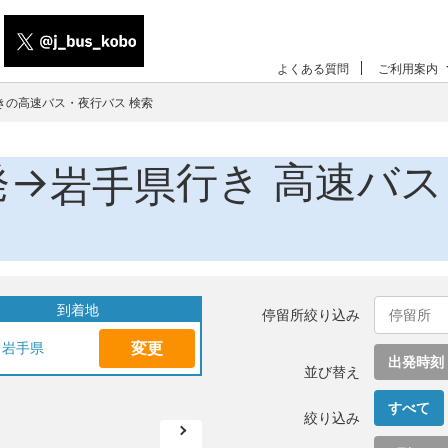
よくある質問
ご利用案内
きの高速バス・夜行バス 検索
発→
行き 高速バ
岩手県
到着地
停留所絞り込み
変更
岩手県
出発時刻
並び替え
すべて
絞り込み