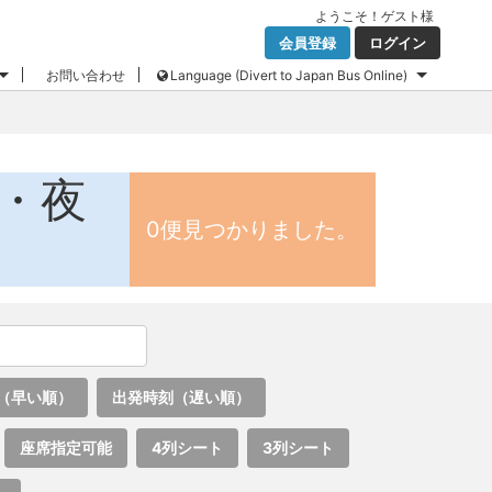
ようこそ！
ゲスト
様
会員登録
ログイン
お問い合わせ
Language (Divert to Japan Bus Online)
ス・夜
0便見つかりました。
（早い順）
出発時刻（遅い順）
座席指定可能
4列シート
3列シート