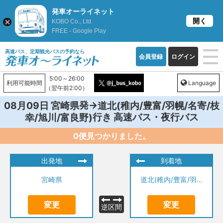
発車オーライネット
開く
KOBO Co., Ltd.
FREE - Google Play
高速バス、定期観光バスの予約なら
会員登録
ログイン
5:00～26:00
利用可能時間
Language
（翌午前2:00）
発→
08月09日
宮崎県
道北(稚内/豊富/羽幌/名寄/枝
行き 高速バス・夜行バス
幸/旭川/富良野)
0便見つかりました。
出発地
到着地
宮崎県
道北(稚内/豊富/羽幌/名寄/枝幸/旭川/富良野)
変更
変更
逆区間