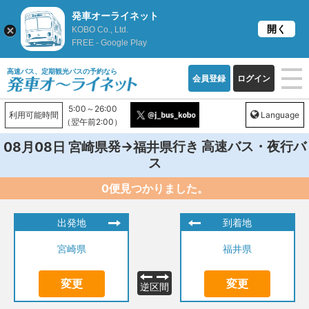
発車オーライネット
開く
KOBO Co., Ltd.
FREE - Google Play
高速バス、定期観光バスの予約なら
会員登録
ログイン
5:00～26:00
利用可能時間
Language
（翌午前2:00）
発→
行き 高速バス・夜行バ
08月08日
宮崎県
福井県
ス
0便見つかりました。
出発地
到着地
宮崎県
福井県
変更
変更
逆区間