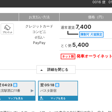
0016 便 
お支払い方法
価格（円）
7,400
クレジットカード
通常運賃:
コンビニ
障割可 片道限定
ｄ払い
PayPay
5,400
とく便:
発車オーライネッ
ネット割
詳細を閉じる
 04:23
翌 05:18
大宮駅西口11番
バスタ新宿
マップを見る
マップを見る