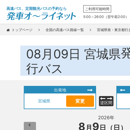
高速バス、定期観光バスの予約なら
ご利用可能時間
5:00～26:00（翌午前2:00）
トップページ
全国の高速バス路線一覧
宮城県発・東京都行
08月09日
宮城県
行バス
出発地
変更
宮城県
逆区間
2026年
8
9
月
日（日）