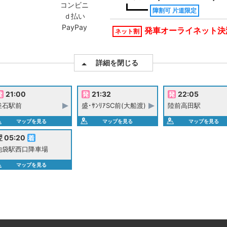
コンビニ
障割可 片道限定
ｄ払い
PayPay
発車オーライネット決
ネット割
詳細を閉じる
21:00
21:32
22:05
釜石駅前
盛･ｻﾝﾘｱSC前(大船渡)
陸前高田駅
マップを見る
マップを見る
マップを見る
 05:20
池袋駅西口降車場
マップを見る