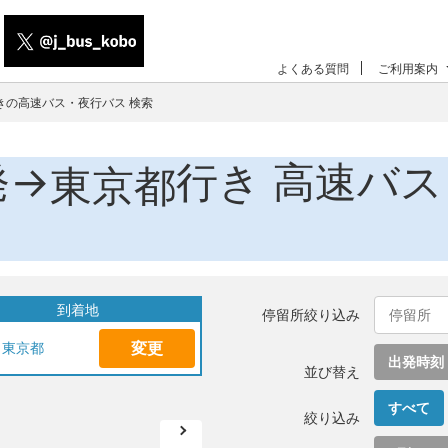
よくある質問
ご利用案内
きの高速バス・夜行バス 検索
発→
行き 高速バ
東京都
到着地
停留所絞り込み
変更
東京都
出発時刻
並び替え
すべて
絞り込み