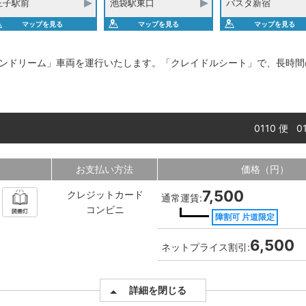
王子駅前
池袋駅東口
バスタ新宿
マップを見る
マップを見る
マップを見る
ンドリーム」車両を運行いたします。「クレイドルシート」で、長時間
0110 便 
お支払い方法
価格（円）
7,500
クレジットカード
通常運賃:
コンビニ
障割可 片道限定
6,500
ネットプライス割引:
詳細を閉じる