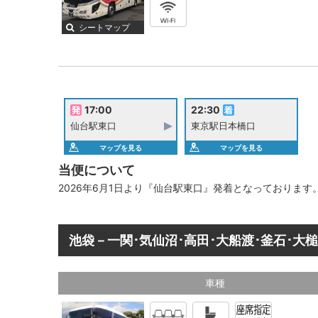
シートマップ
17:00
22:30
仙台駅東口
東京駅日本橋口
マップを見る
マップを見る
当便について
2026年6月1日より『仙台駅東口』発着となっておりま
池袋－一関･気仙沼･高田･大船渡･釜石･大
車種