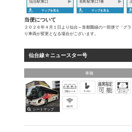
仙台駅東口
長町駅東口1番
マップを見る
マップを見る
当便について
２０２６年４月１日より仙台～首都圏線の一部便で「グラ
り車両が変更となる場合がございます。
仙台線☆ニュースター号
車種
シートマップ