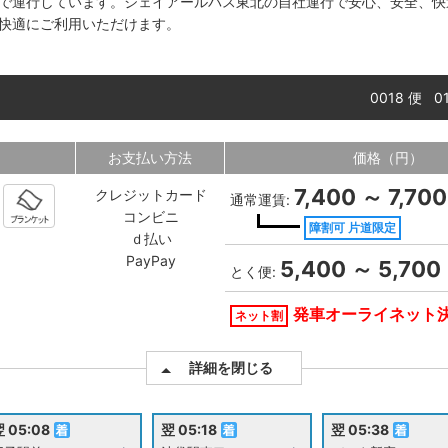
で運行しています。ジェイアールバス東北の自社運行で安心、安全、快
快適にご利用いただけます。
0018 便 
お支払い方法
価格（円）
7,400 ～ 7,700
クレジットカード
通常運賃:
コンビニ
障割可 片道限定
ｄ払い
PayPay
5,400 ～ 5,700
とく便:
発車オーライネット
ネット割
詳細を閉じる
 05:08
翌 05:18
翌 05:38