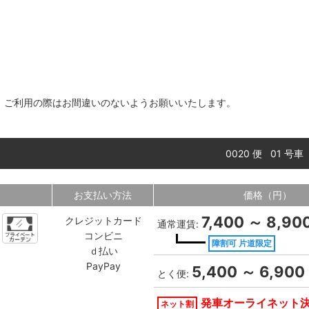
す。ご利用の際はお間違いのないようお願いいたします。
0020 便 01 号車
お支払い方法
価格（円）
7,400 ～ 8,90
クレジットカード
通常運賃:
コンビニ
障割可 片道限定
ｄ払い
PayPay
5,400 ～ 6,900
とく便:
発車オーライネット
ネット割