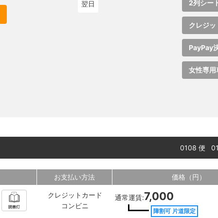
2列シー
翌日
クレジッ
PayPay
女性専用
0108 便 
お支払い方法
価格（円）
7,000
クレジットカード
通常運賃:
コンビニ
障割可 片道限定