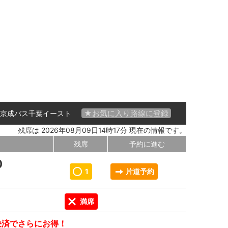
★お気に入り路線に登録
京成バス千葉イースト
残席は 2026年08月09日14時17分 現在の情報です。
残席
予約に進む
0
1
片道予約
満席
決済でさらにお得！