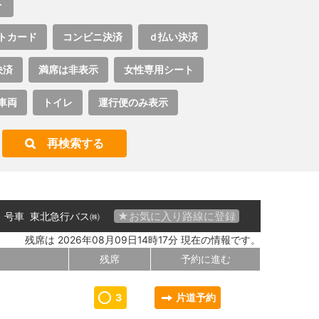
ト
トカード
コンビニ決済
ｄ払い決済
決済
満席は非表示
女性専用シート
車両
トイレ
運行便のみ表示
再検索する
★お気に入り路線に登録
01 号車
東北急行バス㈱
残席は 2026年08月09日14時17分 現在の情報です。
残席
予約に進む
3
片道予約