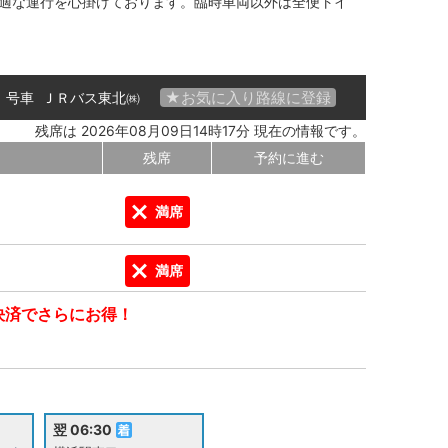
適な運行を心掛けております。臨時車両以外は全便トイ
★お気に入り路線に登録
01 号車
ＪＲバス東北㈱
残席は 2026年08月09日14時17分 現在の情報です。
残席
予約に進む
満席
満席
決済でさらにお得！
翌 06:30