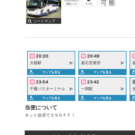
シートマップ
20:20
20:49
大槌駅
釜石営業所
マップを見る
マップを見る
23:04
23:42
翌
千厩バスターミナル
一関駅
マップを見る
マップを見る
当便について
ネット決済で３％ＯＦＦ！