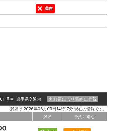
満席
★お気に入り路線に登録
 01 号車
岩手県交通㈱
残席は 2026年08月09日14時17分 現在の情報です。
残席
予約に進む
00