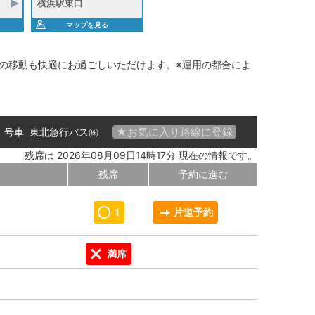
横浜駅東口
マップを見る
の移動も快適にお過ごしいただけます。※運用の都合によ
★お気に入り路線に登録
01 号車
東北急行バス㈱
残席は 2026年08月09日14時17分 現在の情報です。
残席
予約に進む
1
片道予約
満席