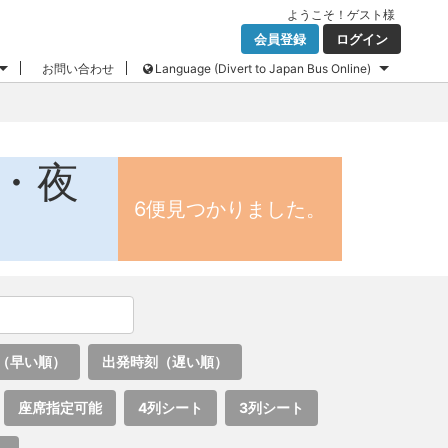
ようこそ！
ゲスト
様
会員登録
ログイン
お問い合わせ
Language (Divert to Japan Bus Online)
ス・夜
6便見つかりました。
（早い順）
出発時刻（遅い順）
座席指定可能
4列シート
3列シート