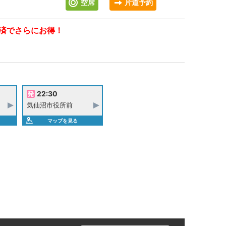
空席
片道予約
済でさらにお得！
22:30
気仙沼市役所前
マップを見る