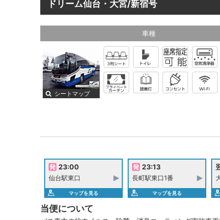
ドリーム仙台・大宮/新宿号
車種
シートマップ
23:00
23:13
翌
仙台駅東口
長町駅東口1番
マップを見る
マップを見る
当便について