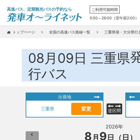
高速バス、定期観光バスの予約なら
ご利用可能時間
5:00～26:00（翌午前2:00）
トップページ
全国の高速バス路線一覧
三重県発・大分県行
08月09日
三重県
行バス
出発地
変更
三重県
逆区間
2026年
8
9
月
日（日）