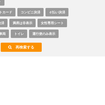
ト
トカード
コンビニ決済
ｄ払い決済
決済
満席は非表示
女性専用シート
車両
トイレ
運行便のみ表示
再検索する
。