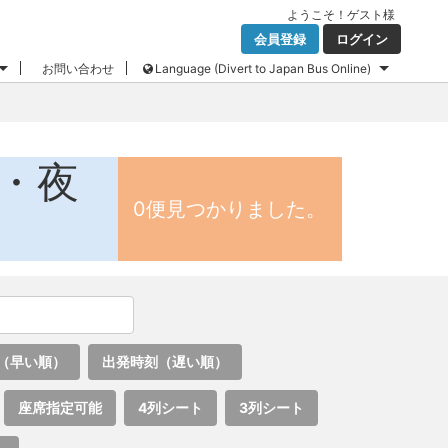
ようこそ！
ゲスト
様
会員登録
ログイン
お問い合わせ
Language (Divert to Japan Bus Online)
ス・夜
0便見つかりました。
（早い順）
出発時刻（遅い順）
座席指定可能
4列シート
3列シート