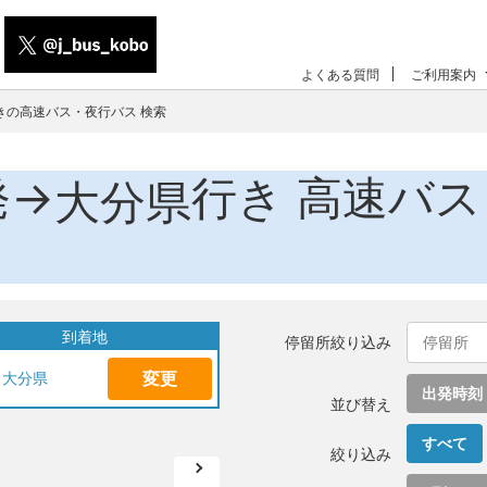
よくある質問
ご利用案内
きの高速バス・夜行バス 検索
発→
行き 高速バ
大分県
到着地
停留所絞り込み
変更
大分県
出発時刻
並び替え
すべて
絞り込み