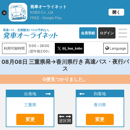
発車オーライネット
開く
KOBO Co., Ltd.
FREE - Google Play
高速バス、定期観光バスの予約なら
会員登録
ログイン
5:00～26:00
利用可能時間
Language
（翌午前2:00）
発→
行き 高速バス・夜行バ
08月08日
三重県
香川県
ス
0便見つかりました。
出発地
到着地
三重県
香川県
変更
変更
逆区間