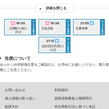
詳細を閉じる
マ
マ
マ
19:30
19:38
21:05
ッ
ッ
ッ
プ
プ
プ
京都駅八条口
五条京阪
生桑車庫
を
を
を
見
見
見
(H2)
る
る
る
マ
21:15
ッ
プ
近鉄四日市(西の
を
見
りば)
る
当便について
あらかじめ停留場位置をご確認の上、お早めにお越しください。購入期
限にご注意ください。
お問い合わせ
利用規約
個人情報の取り扱い
損害保険募集人権限明示
勧誘方針
特定商取引法に基づく表記