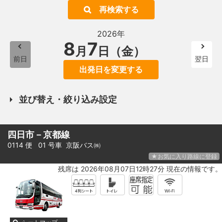
再検索する
2026年
8
7
月
日（金）
前日
翌日
出発日を変更する
並び替え・絞り込み設定
四日市－京都線
0114 便 01 号車
京阪バス㈱
★お気に入り路線に登録
残席は 2026年08月07日12時27分 現在の情報です。