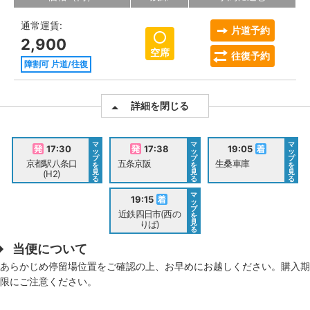
通常運賃:
片道予約
2,900
空席
往復予約
障割可 片道/往復
詳細を閉じる
マ
マ
マ
17:30
17:38
19:05
ッ
ッ
ッ
プ
プ
プ
京都駅八条口
五条京阪
生桑車庫
を
を
を
見
見
見
(H2)
る
る
る
マ
19:15
ッ
プ
近鉄四日市(西の
を
見
りば)
る
当便について
あらかじめ停留場位置をご確認の上、お早めにお越しください。購入期
限にご注意ください。