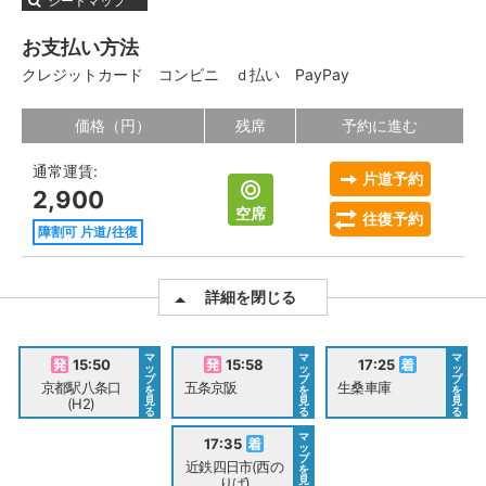
シートマップ
お支払い方法
クレジットカード
コンビニ
ｄ払い
PayPay
価格（円）
残席
予約に進む
通常運賃:
片道予約
2,900
空席
往復予約
障割可 片道/往復
詳細を閉じる
マ
マ
マ
15:50
15:58
17:25
ッ
ッ
ッ
プ
プ
プ
京都駅八条口
五条京阪
生桑車庫
を
を
を
見
見
見
(H2)
る
る
る
マ
17:35
ッ
プ
近鉄四日市(西の
を
見
りば)