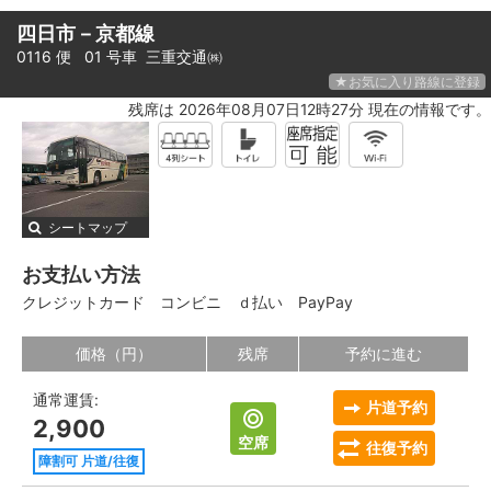
四日市－京都線
0116 便 01 号車
三重交通㈱
★お気に入り路線に登録
残席は 2026年08月07日12時27分 現在の情報です。
シートマップ
お支払い方法
クレジットカード
コンビニ
ｄ払い
PayPay
価格（円）
残席
予約に進む
通常運賃:
片道予約
2,900
空席
往復予約
障割可 片道/往復