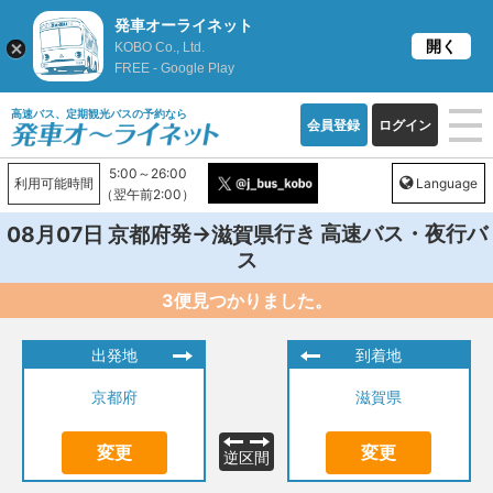
発車オーライネット
開く
KOBO Co., Ltd.
FREE - Google Play
高速バス、定期観光バスの予約なら
会員登録
ログイン
5:00～26:00
利用可能時間
Language
（翌午前2:00）
発→
行き 高速バス・夜行バ
08月07日
京都府
滋賀県
ス
3便見つかりました。
出発地
到着地
京都府
滋賀県
変更
変更
逆区間