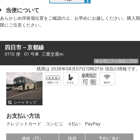
る
当便について
あらかじめ停留場位置をご確認の上、お早めにお越しください。購入期
限にご注意ください。
四日市－京都線
0115 便 01 号車
三重交通㈱
★お気に入り路線に登録
残席は 2026年08月07日12時27分 現在の情報です。
シートマップ
お支払い方法
クレジットカード
コンビニ
ｄ払い
PayPay
価格（円）
残席
予約に進む