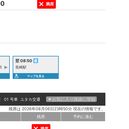
00
満席
翌 08:50
所
長崎駅
マップを見る
★お気に入り路線に登録
便 01 号車
ユタカ交通
残席は 2026年08月06日23時50分 現在の情報です。
残席
予約に進む
満席