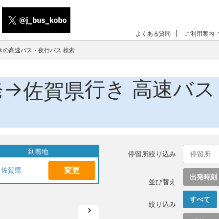
よくある質問
ご利用案内
きの高速バス・夜行バス 検索
発→
行き 高速バス
佐賀県
到着地
停留所絞り込み
変更
佐賀県
出発時刻
並び替え
すべて
絞り込み