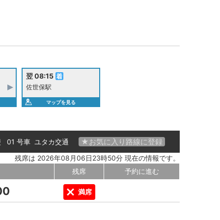
翌 08:15
佐世保駅
マップを見る
★お気に入り路線に登録
便 01 号車
ユタカ交通
残席は 2026年08月06日23時50分 現在の情報です。
残席
予約に進む
00
満席