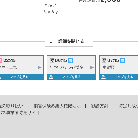
ｄ払い
PayPay
詳細を閉じる
22:45
翌 06:15
翌 07:15
神戸・三宮
ﾊｰﾂﾊﾞｽｽﾃｰｼｮﾝ博多
佐賀駅
マップを見る
マップを見る
マップを見る
報の取り扱い
損害保険募集人権限明示
勧誘方針
特定商取
バス事業者専用サイト