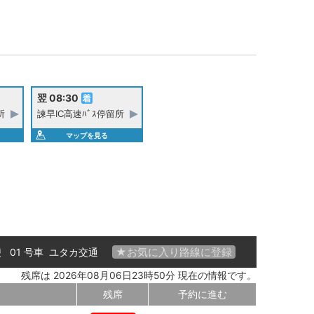
翌 08:30
所
諫早IC高速ﾊﾞｽ停留所
マップを見る
★お気に入り路線に登録
便 01 号車
ユタカ交通
残席は 2026年08月06日23時50分 現在の情報です。
残席
予約に進む