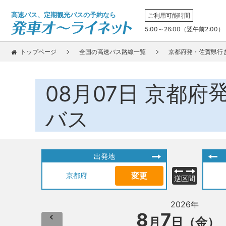
高速バス、定期観光バスの予約なら
ご利用可能時間
5:00～26:00（翌午前2:00）
トップページ
全国の高速バス路線一覧
京都府発・佐賀県行
08月07日
京都府
バス
出発地
変更
京都府
逆区間
2026年
8
7
月
日（金）