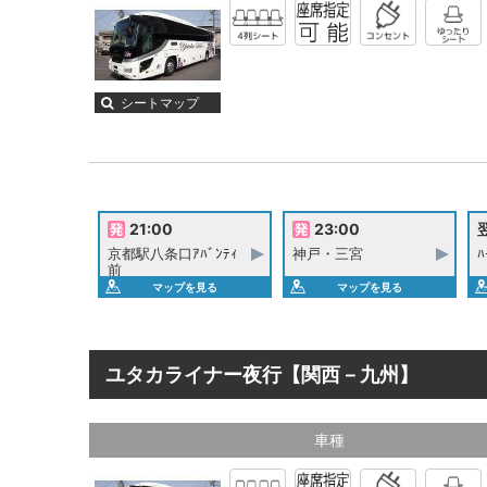
シートマップ
21:00
23:00
翌
京都駅八条口ｱﾊﾞﾝﾃｨ
神戸・三宮
ﾊ
前
マップを見る
マップを見る
ユタカライナー夜行【関西－九州】
車種