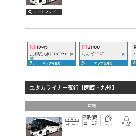
シートマップ
19:45
21:00
翌
京都駅八条口ｱﾊﾞﾝﾃｨ
なんばOCAT
ﾊ
前
マップを見る
マップを見る
ユタカライナー夜行【関西－九州】
車種