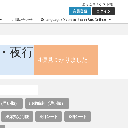
ようこそ！
ゲスト
様
会員登録
ログイン
お問い合わせ
Language (Divert to Japan Bus Online)
・夜行
4便見つかりました。
（早い順）
出発時刻（遅い順）
座席指定可能
4列シート
3列シート