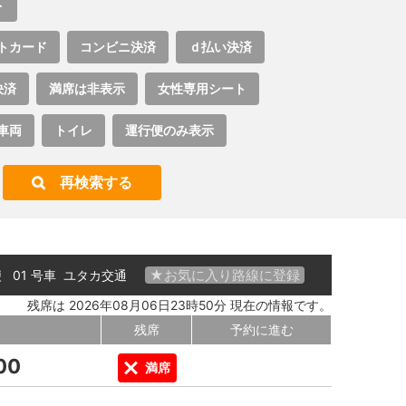
ト
トカード
コンビニ決済
ｄ払い決済
決済
満席は非表示
女性専用シート
車両
トイレ
運行便のみ表示
再検索する
★お気に入り路線に登録
 便 01 号車
ユタカ交通
残席は 2026年08月06日23時50分 現在の情報です。
残席
予約に進む
00
満席