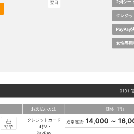
2列シー
翌日
クレジッ
PayPay
女性専用
0101
お支払い方法
価格（円）
14,000 ～ 16,0
クレジットカード
通常運賃:
ｄ払い
PayPay