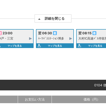
詳細を閉じる
23:00
翌 06:30
翌 08:15
神戸・三宮
ﾊｰﾂﾊﾞｽｽﾃｰｼｮﾝ博多
大村IC高速ﾊﾞｽ停留
マップを見る
マップを見る
マップを見る
0104 
お支払い方法
価格（円）