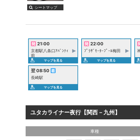
シートマップ
21:00
22:00
京都駅八条口ｱﾊﾞﾝﾃｨ
ﾌﾟﾗｻﾞﾓｰﾀｰﾌﾟｰﾙ梅田
前
マップを見る
マップを見る
翌 08:50
長崎駅
マップを見る
ユタカライナー夜行【関西－九州】
車種