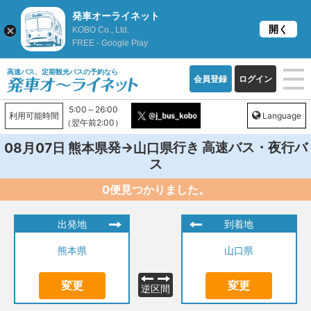
発車オーライネット
開く
KOBO Co., Ltd.
FREE - Google Play
高速バス、定期観光バスの予約なら
会員登録
ログイン
5:00～26:00
利用可能時間
Language
（翌午前2:00）
発→
行き 高速バス・夜行バ
08月07日
熊本県
山口県
ス
0便見つかりました。
出発地
到着地
熊本県
山口県
変更
変更
逆区間