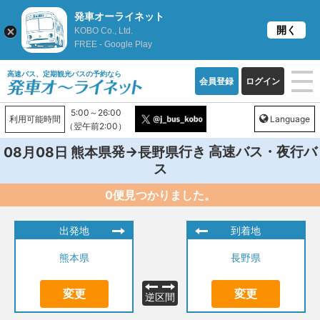
発車オーライネット
開く
KOBO Co., Ltd.
FREE - Google Play
高速バス、定期観光バスの予約なら
会員登録
ログイン
5:00～26:00
利用可能時間
Language
（翌午前2:00）
発→
行き 高速バス・夜行バ
08月08日
熊本県
長野県
ス
0便見つかりました。
出発地
到着地
熊本県
長野県
変更
変更
逆区間