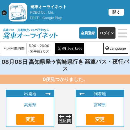
発車オーライネット
開く
KOBO Co., Ltd.
FREE - Google Play
高速バス、定期観光バスの予約なら
会員登録
ログイン
5:00～26:00
利用可能時間
Language
（翌午前2:00）
発→
行き 高速バス・夜行バ
08月08日
高知県
宮崎県
ス
0便見つかりました。
出発地
到着地
高知県
宮崎県
変更
変更
逆区間