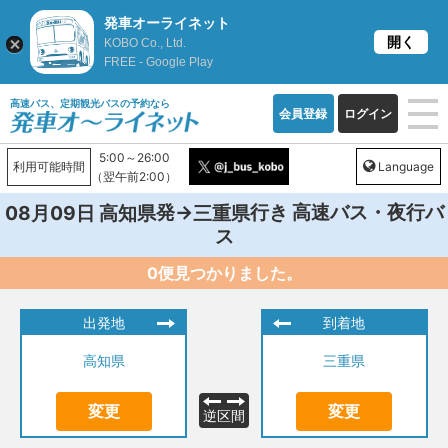
発車オーライネット
開く
KOBO Co., Ltd.
FREE - Google Play
高速バス、定期観光バスの予約なら
会員登録
ログイン
5:00～26:00
利用可能時間
Language
（翌午前2:00）
発→
行き 高速バス・夜行バ
08月09日
高知県
三重県
ス
0便見つかりました。
出発地
到着地
高知県
三重県
変更
変更
逆区間