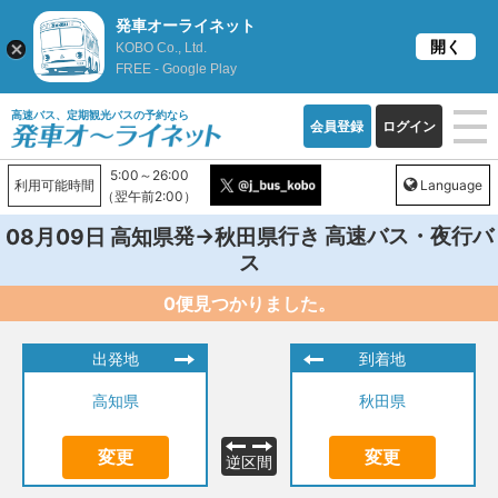
発車オーライネット
開く
KOBO Co., Ltd.
FREE - Google Play
高速バス、定期観光バスの予約なら
会員登録
ログイン
5:00～26:00
利用可能時間
Language
（翌午前2:00）
発→
行き 高速バス・夜行バ
08月09日
高知県
秋田県
ス
0便見つかりました。
出発地
到着地
高知県
秋田県
変更
変更
逆区間