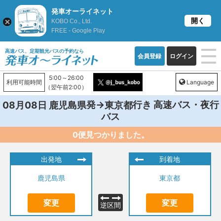
発車オーライネット
開く
KOBO Co., Ltd.
FREE - Google Play
高速バス、定期観光バスの予約なら
会員登録
ログイン
5:00～26:00
利用可能時間
Language
（翌午前2:00）
発→
行き 高速バス・夜行
08月08日
鹿児島県
東京都
バス
0便見つかりました。
出発地
到着地
鹿児島県
東京都
変更
変更
逆区間