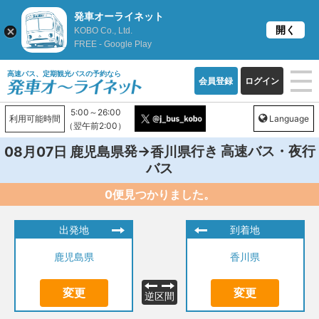
発車オーライネット
開く
KOBO Co., Ltd.
FREE - Google Play
高速バス、定期観光バスの予約なら
会員登録
ログイン
5:00～26:00
利用可能時間
Language
（翌午前2:00）
発→
行き 高速バス・夜行
08月07日
鹿児島県
香川県
バス
0便見つかりました。
出発地
到着地
鹿児島県
香川県
変更
変更
逆区間