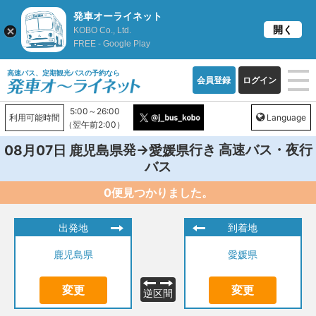
発車オーライネット
開く
KOBO Co., Ltd.
FREE - Google Play
高速バス、定期観光バスの予約なら
会員登録
ログイン
5:00～26:00
利用可能時間
Language
（翌午前2:00）
発→
行き 高速バス・夜行
08月07日
鹿児島県
愛媛県
バス
0便見つかりました。
出発地
到着地
鹿児島県
愛媛県
変更
変更
逆区間