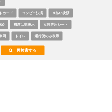
ト
トカード
コンビニ決済
ｄ払い決済
決済
満席は非表示
女性専用シート
車両
トイレ
運行便のみ表示
再検索する
。