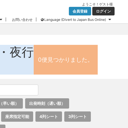
ようこそ！
ゲスト
様
会員登録
ログイン
お問い合わせ
Language (Divert to Japan Bus Online)
・夜行
0便見つかりました。
（早い順）
出発時刻（遅い順）
座席指定可能
4列シート
3列シート