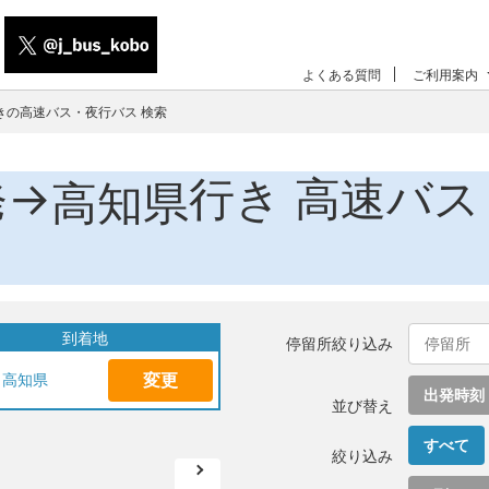
よくある質問
ご利用案内
きの高速バス・夜行バス 検索
発→
行き 高速バス
高知県
到着地
停留所絞り込み
変更
高知県
出発時刻
並び替え
すべて
絞り込み