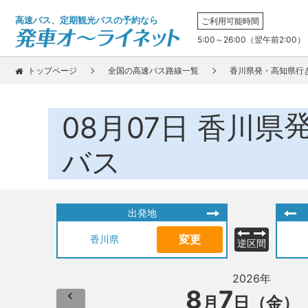
高速バス、定期観光バスの予約なら
ご利用可能時間
5:00～26:00（翌午前2:00）
トップページ
全国の高速バス路線一覧
香川県発・高知県行
08月07日
香川県
バス
出発地
変更
香川県
逆区間
2026年
8
7
月
日（金）