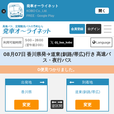
発車オーライネット
開く
KOBO Co., Ltd.
FREE - Google Play
高速バス、定期観光バスの予約なら
会員登録
ログイン
5:00～26:00
利用可能時間
Language
（翌午前2:00）
発→
行き 高速バ
08月07日
香川県
道東(釧路/帯広)
ス・夜行バス
0便見つかりました。
出発地
到着地
香川県
道東(釧路/帯広)
変更
変更
逆区間