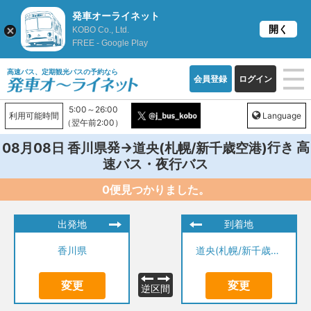
発車オーライネット
開く
KOBO Co., Ltd.
FREE - Google Play
高速バス、定期観光バスの予約なら
会員登録
ログイン
5:00～26:00
利用可能時間
Language
（翌午前2:00）
発→
行き 高
08月08日
香川県
道央(札幌/新千歳空港)
速バス・夜行バス
0便見つかりました。
出発地
到着地
香川県
道央(札幌/新千歳空港)
変更
変更
逆区間