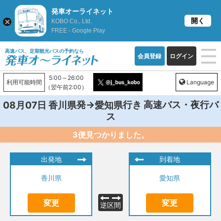
発車オーライネット
開く
KOBO Co., Ltd.
FREE - Google Play
高速バス、定期観光バスの予約なら
会員登録
ログイン
5:00～26:00
利用可能時間
Language
（翌午前2:00）
発→
行き 高速バス・夜行バ
08月07日
香川県
愛知県
ス
3便見つかりました。
出発地
到着地
香川県
愛知県
変更
変更
逆区間