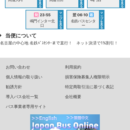
を
を
を
見
見
見
る
る
る
マ
マ
23:55
翌 06:10
ッ
ッ
プ
プ
鳴門インター北
名鉄バスセンタ
を
を
見
見
口
ー
る
る
当便について
名古屋の中心地 名鉄ﾊﾞｽｾﾝﾀｰまで直行！ ネット決済で1%割引！
お問い合わせ
利用規約
個人情報の取り扱い
損害保険募集人権限明示
勧誘方針
特定商取引法に基づく表記
導入バス会社一覧
会社概要
バス事業者専用サイト