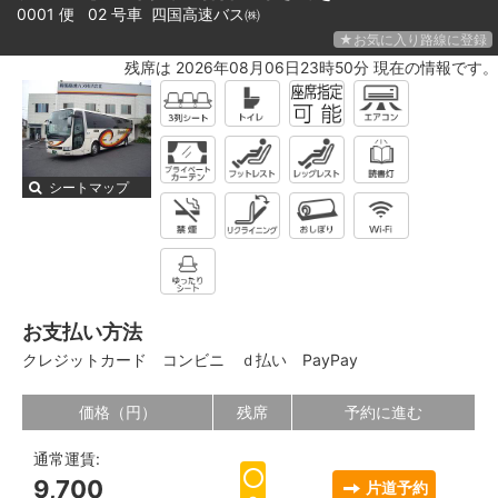
0001 便 02 号車
四国高速バス㈱
★お気に入り路線に登録
残席は 2026年08月06日23時50分 現在の情報です。
シートマップ
お支払い方法
クレジットカード
コンビニ
ｄ払い
PayPay
価格（円）
残席
予約に進む
通常運賃:
9,700
片道予約