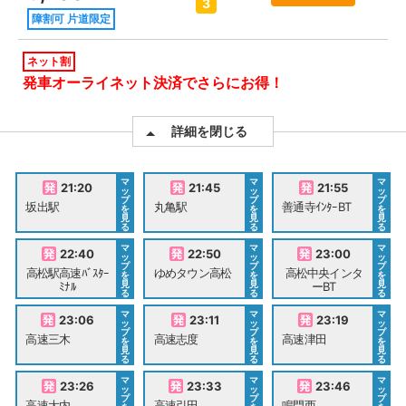
3
障割可 片道限定
ネット割
発車オーライネット決済でさらにお得！
詳細を閉じる
マ
マ
マ
21:20
21:45
21:55
ッ
ッ
ッ
プ
プ
プ
坂出駅
丸亀駅
善通寺ｲﾝﾀｰBT
を
を
を
見
見
見
る
る
る
マ
マ
マ
22:40
22:50
23:00
ッ
ッ
ッ
プ
プ
プ
高松駅高速ﾊﾞｽﾀｰ
ゆめタウン高松
高松中央インタ
を
を
を
見
見
見
ﾐﾅﾙ
ーBT
る
る
る
マ
マ
マ
23:06
23:11
23:19
ッ
ッ
ッ
プ
プ
プ
高速三木
高速志度
高速津田
を
を
を
見
見
見
る
る
る
マ
マ
マ
23:26
23:33
23:46
ッ
ッ
ッ
プ
プ
プ
高速大内
高速引田
鳴門西