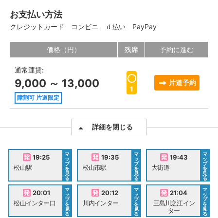
お支払い方法
クレジットカード
コンビニ
ｄ払い
PayPay
価格（円）
残席
予約に進む
通常運賃:
9,000 ～ 13,000
片道予約
1
障割可 片道限定
詳細を閉じる
マ
マ
マ
19:25
19:35
19:43
ッ
ッ
ッ
プ
プ
プ
松山駅
松山市駅
大街道
を
を
を
見
見
見
る
る
る
マ
マ
マ
20:01
20:12
21:04
ッ
ッ
ッ
プ
プ
プ
松山インター口
川内インター
三島川之江イン
を
を
を
見
見
見
ター
る
る
る