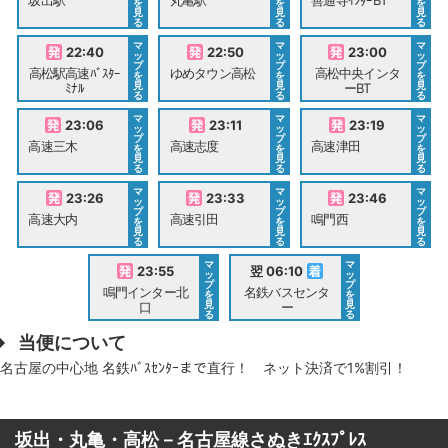
坂出駅
丸亀駅
善通寺ｲﾝﾀｰBT
を
を
を
見
見
見
る
る
る
マ
マ
マ
22:40
22:50
23:00
ッ
ッ
ッ
プ
プ
プ
高松駅高速ﾊﾞｽﾀｰ
ゆめタウン高松
高松中央インタ
を
を
を
見
見
見
ﾐﾅﾙ
ーBT
る
る
る
マ
マ
マ
23:06
23:11
23:19
ッ
ッ
ッ
プ
プ
プ
高速三木
高速志度
高速津田
を
を
を
見
見
見
る
る
る
マ
マ
マ
23:26
23:33
23:46
ッ
ッ
ッ
プ
プ
プ
高速大内
高速引田
鳴門西
を
を
を
見
見
見
る
る
る
マ
マ
23:55
翌 06:10
ッ
ッ
プ
プ
鳴門インター北
名鉄バスセンタ
を
を
見
見
口
ー
る
る
当便について
名古屋の中心地 名鉄ﾊﾞｽｾﾝﾀｰまで直行！ ネット決済で1%割引！
坂出・丸亀・高松－名古屋線さぬきｴｸｽﾌﾟﾚｽ