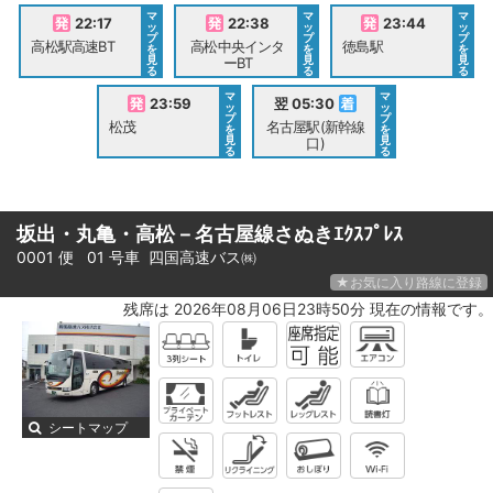
マ
マ
マ
22:17
22:38
23:44
ッ
ッ
ッ
プ
プ
プ
高松駅高速BT
高松中央インタ
徳島駅
を
を
を
見
見
見
ーBT
る
る
る
マ
マ
23:59
翌 05:30
ッ
ッ
プ
プ
松茂
名古屋駅(新幹線
を
を
見
見
口)
る
る
坂出・丸亀・高松－名古屋線さぬきｴｸｽﾌﾟﾚｽ
0001 便 01 号車
四国高速バス㈱
★お気に入り路線に登録
残席は 2026年08月06日23時50分 現在の情報です。
シートマップ