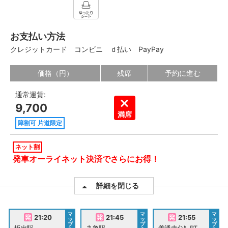
お支払い方法
クレジットカード
コンビニ
ｄ払い
PayPay
価格（円）
残席
予約に進む
通常運賃:
9,700
満席
障割可 片道限定
ネット割
発車オーライネット決済でさらにお得！
詳細を閉じる
マ
マ
マ
21:20
21:45
21:55
ッ
ッ
ッ
プ
プ
プ