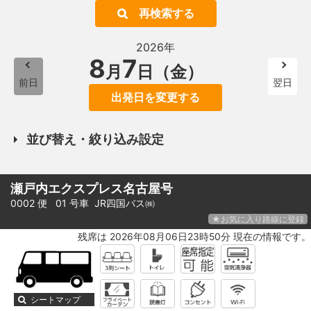
再検索する
2026年
8
7
月
日（金）
前日
翌日
出発日を変更する
並び替え・絞り込み設定
瀬戸内エクスプレス名古屋号
0002 便 01 号車
JR四国バス㈱
★お気に入り路線に登録
残席は 2026年08月06日23時50分 現在の情報です。
シートマップ