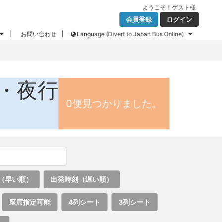
ようこそ！
ゲスト
様
会員登録
ログイン
お問い合わせ
Language (Divert to Japan Bus Online)
・夜行
0便見つかりました。
（早い順）
出発時刻（遅い順）
座席指定可能
4列シート
3列シート