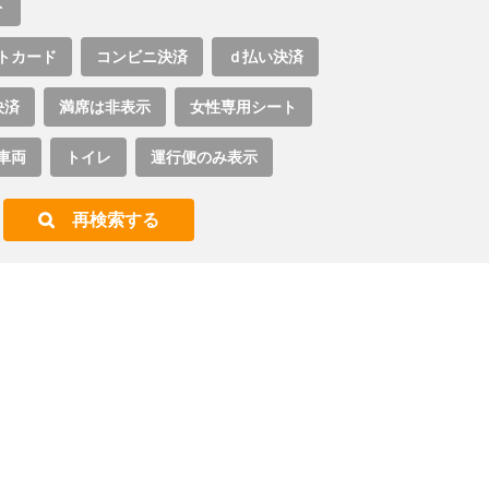
ト
トカード
コンビニ決済
ｄ払い決済
決済
満席は非表示
女性専用シート
車両
トイレ
運行便のみ表示
再検索する
。