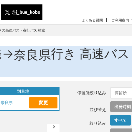
よくある質問
ご利用案内
きの高速バス・夜行バス 検索
発→
行き 高速バス
奈良県
到着地
停留所絞り込み
変更
奈良県
出発時刻
並び替え
すべて
絞り込み