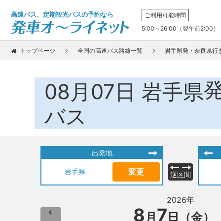
高速バス、定期観光バスの予約なら
ご利用可能時間
5:00～26:00（翌午前2:00）
トップページ
全国の高速バス路線一覧
岩手県発・奈良県行
08月07日
岩手県
バス
出発地
変更
岩手県
逆区間
2026年
8
7
月
日（金）