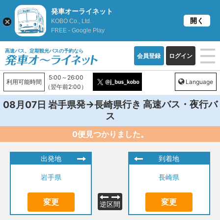
発車オーライネット
開く
KOBO Co., Ltd.
FREE - Google Play
高速バス、定期観光バスの予約なら
会員登録
ログイン
5:00～26:00
利用可能時間
Language
（翌午前2:00）
発→
行き 高速バス・夜行バ
08月07日
岩手県
長崎県
ス
0便見つかりました。
出発地
到着地
岩手県
長崎県
変更
変更
逆区間