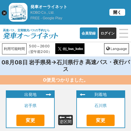
発車オーライネット
開く
KOBO Co., Ltd.
FREE - Google Play
高速バス、定期観光バスの予約なら
会員登録
ログイン
5:00～26:00
利用可能時間
Language
（翌午前2:00）
発→
行き 高速バス・夜行バ
08月08日
岩手県
石川県
ス
0便見つかりました。
出発地
到着地
岩手県
石川県
変更
変更
逆区間