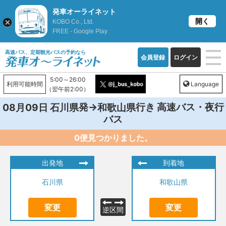
発車オーライネット
開く
KOBO Co., Ltd.
FREE - Google Play
高速バス、定期観光バスの予約なら
会員登録
ログイン
5:00～26:00
利用可能時間
Language
（翌午前2:00）
発→
行き 高速バス・夜行
08月09日
石川県
和歌山県
バス
0便見つかりました。
出発地
到着地
石川県
和歌山県
変更
変更
逆区間