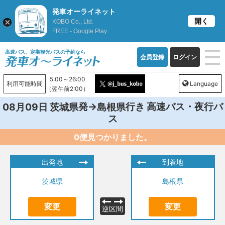
発車オーライネット
開く
KOBO Co., Ltd.
FREE - Google Play
高速バス、定期観光バスの予約なら
会員登録
ログイン
5:00～26:00
利用可能時間
Language
（翌午前2:00）
発→
行き 高速バス・夜行バ
08月09日
茨城県
島根県
ス
0便見つかりました。
出発地
到着地
茨城県
島根県
変更
変更
逆区間