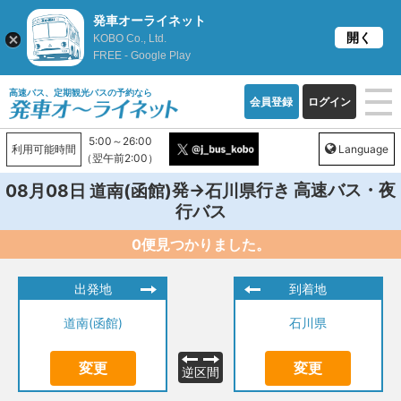
発車オーライネット
開く
KOBO Co., Ltd.
FREE - Google Play
高速バス、定期観光バスの予約なら
会員登録
ログイン
5:00～26:00
利用可能時間
Language
（翌午前2:00）
発→
行き 高速バス・夜
08月08日
道南(函館)
石川県
行バス
0便見つかりました。
出発地
到着地
道南(函館)
石川県
変更
変更
逆区間